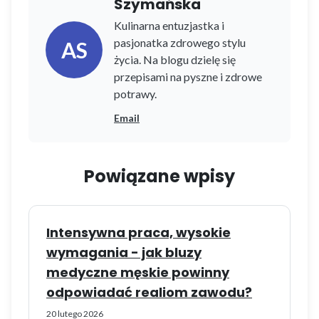
Szymańska
Kulinarna entuzjastka i
pasjonatka zdrowego stylu
AS
życia. Na blogu dzielę się
przepisami na pyszne i zdrowe
potrawy.
Email
Powiązane wpisy
Intensywna praca, wysokie
wymagania - jak bluzy
medyczne męskie powinny
odpowiadać realiom zawodu?
20 lutego 2026