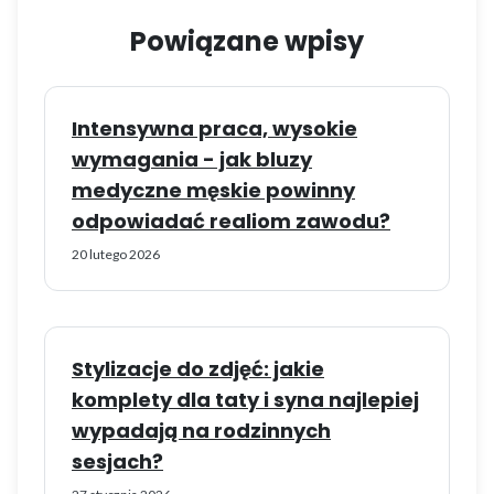
Powiązane wpisy
Intensywna praca, wysokie
wymagania - jak bluzy
medyczne męskie powinny
odpowiadać realiom zawodu?
20 lutego 2026
Stylizacje do zdjęć: jakie
komplety dla taty i syna najlepiej
wypadają na rodzinnych
sesjach?