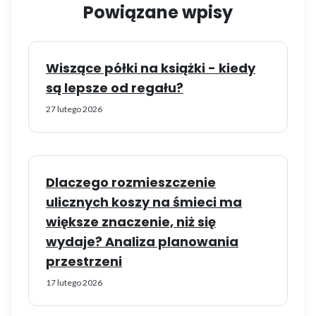
Powiązane wpisy
Wiszące półki na książki - kiedy
są lepsze od regału?
27 lutego 2026
Dlaczego rozmieszczenie
ulicznych koszy na śmieci ma
większe znaczenie, niż się
wydaje? Analiza planowania
przestrzeni
17 lutego 2026