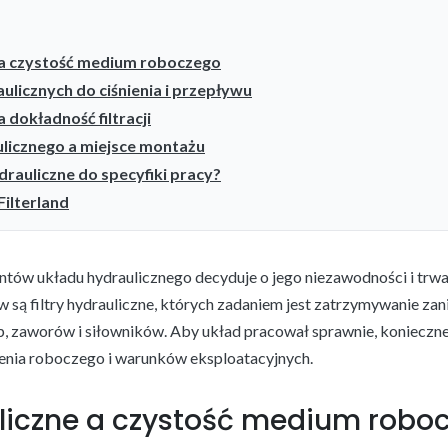
e a czystość medium roboczego
ulicznych do ciśnienia i przepływu
a dokładność filtracji
ulicznego a miejsce montażu
ydrauliczne do specyfiki pracy?
Filterland
ów układu hydraulicznego decyduje o jego niezawodności i trwa
są filtry hydrauliczne, których zadaniem jest zatrzymywanie z
, zaworów i siłowników. Aby układ pracował sprawnie, konieczne 
śnienia roboczego i warunków eksploatacyjnych.
auliczne a czystość medium robo