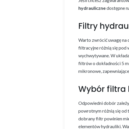
Jeśli chcesz zagwarantowa
hydrauliczne
dostępne n
Filtry hydrau
Warto zwrócić uwagę na do
filtracyjne różnią się po
wychwytywane. W układach
filtrów o dokładności 5 
mikronowe, zapewniające
Wybór filtr
Odpowiedni dobór zależy r
powrotnym różnią się od ty
dobrany filtr powinien mi
elementów hydrauliki. Wa