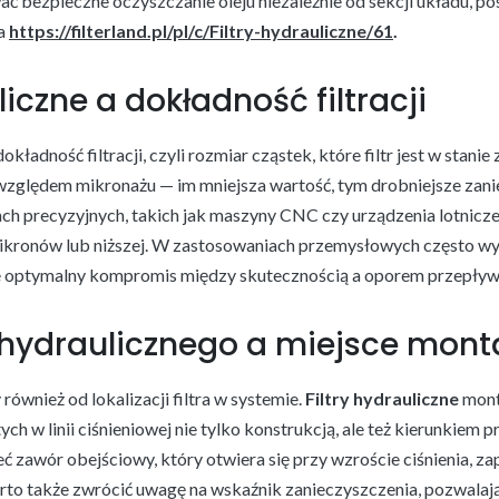
ć bezpieczne oczyszczanie oleju niezależnie od sekcji układu, po
a
https://filterland.pl/pl/c/Filtry-hydrauliczne/61
.
liczne a dokładność filtracji
kładność filtracji, czyli rozmiar cząstek, które filtr jest w stani
d względem mikronażu — im mniejsza wartość, tym drobniejsze zan
 precyzyjnych, takich jak maszyny CNC czy urządzenia lotnicze,
mikronów lub niższej. W zastosowaniach przemysłowych często wys
 optymalny kompromis między skutecznością a oporem przepływ
a hydraulicznego a miejsce mont
ównież od lokalizacji filtra w systemie.
Filtry hydrauliczne
mont
ch w linii ciśnieniowej nie tylko konstrukcją, ale też kierunkiem 
eć zawór obejściowy, który otwiera się przy wzroście ciśnienia, 
rto także zwrócić uwagę na wskaźnik zanieczyszczenia, pozwalaj