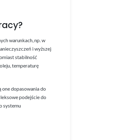
pracy?
nych warunkach, np. w
zanieczyszczeń i wyższej
omiast stabilność
oleju, temperaturę
ją one dopasowania do
mpleksowe podejście do
go systemu