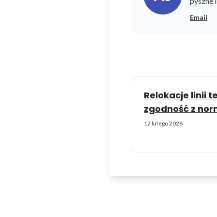
pyszne 
Email
Relokacje linii 
zgodność z norm
12 lutego 2026