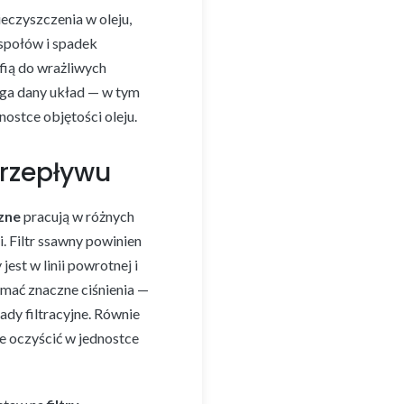
eczyszczenia w oleju,
espołów i spadek
fią do wrażliwych
aga dany układ — w tym
nostce objętości oleju.
przepływu
czne
pracują w różnych
. Filtr ssawny powinien
st w linii powrotnej i
ymać znaczne ciśnienia —
dy filtracyjne. Równie
ie oczyścić w jednostce