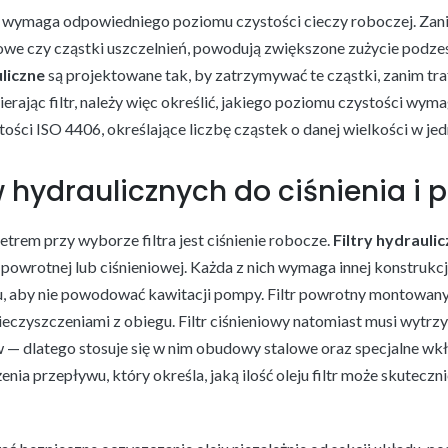
 wymaga odpowiedniego poziomu czystości cieczy roboczej. Zani
alowe czy cząstki uszczelnień, powodują zwiększone zużycie podz
uliczne
są projektowane tak, by zatrzymywać te cząstki, zanim tra
rając filtr, należy więc określić, jakiego poziomu czystości wym
stości ISO 4406, określające liczbę cząstek o danej wielkości w jed
w hydraulicznych do ciśnienia i 
trem przy wyborze filtra jest ciśnienie robocze.
Filtry hydrauli
 powrotnej lub ciśnieniowej. Każda z nich wymaga innej konstrukcji
, aby nie powodować kawitacji pompy. Filtr powrotny montowany je
ieczyszczeniami z obiegu. Filtr ciśnieniowy natomiast musi wytrz
— dlatego stosuje się w nim obudowy stalowe oraz specjalne wkła
nia przepływu, który określa, jaką ilość oleju filtr może skuteczn