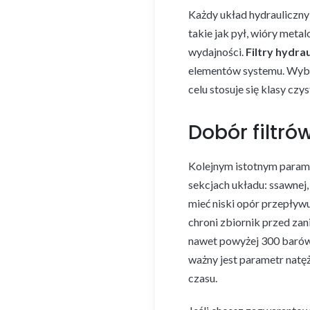
Każdy układ hydrauliczny
takie jak pył, wióry met
wydajności.
Filtry hydra
elementów systemu. Wybie
celu stosuje się klasy czy
Dobór filtró
Kolejnym istotnym parame
sekcjach układu: ssawnej,
mieć niski opór przepływu
chroni zbiornik przed zan
nawet powyżej 300 barów 
ważny jest parametr natęże
czasu.