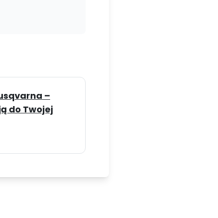
Husqvarna –
ą do Twojej