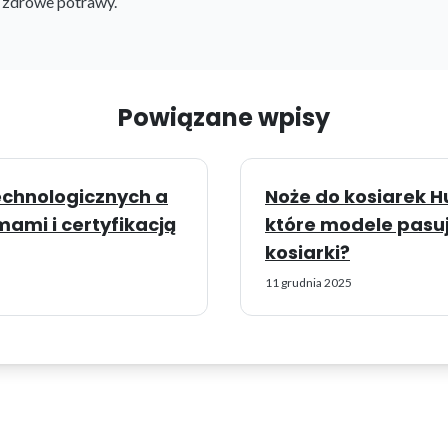
i zdrowe potrawy.
Powiązane wpisy
technologicznych a
Noże do kosiarek 
ami i certyfikacją
które modele pasuj
kosiarki?
11 grudnia 2025