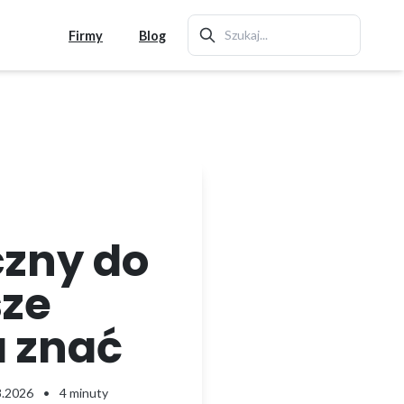
Firmy
Blog
czny do
sze
a znać
8.2026
•
4 minuty