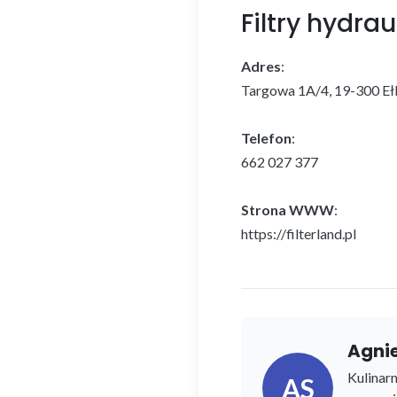
Filtry hydrau
Adres
:
Targowa 1A/4, 19-300 Eł
Telefon
:
662 027 377
Strona WWW
:
https://filterland.pl
Agni
Kulinarn
AS