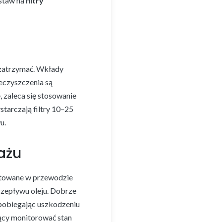
staw na
filtry
e zatrzymać. Wkłady
ieczyszczenia są
 zaleca się stosowanie
tarczają filtry 10–25
u.
ażu
owane w przewodzie
przepływu oleju. Dobrze
zapobiegając uszkodzeniu
ący monitorować stan