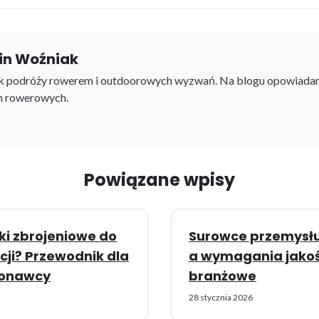
in Woźniak
k podróży rowerem i outdoorowych wyzwań. Na blogu opowiada
h rowerowych.
Powiązane wpisy
ki zbrojeniowe do
Surowce przemysł
cji? Przewodnik dla
a wymagania jakoś
konawcy
branżowe
28 stycznia 2026