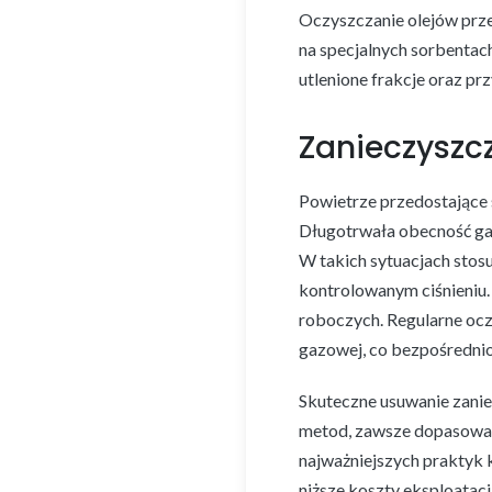
Oczyszczanie olejów prz
na specjalnych sorbentac
utlenione frakcje oraz p
Zanieczyszc
Powietrze przedostające 
Długotrwała obecność gaz
W takich sytuacjach stos
kontrolowanym ciśnieniu.
roboczych. Regularne oc
gazowej, co bezpośrednio
Skuteczne usuwanie zani
metod, zawsze dopasowany
najważniejszych praktyk 
niższe koszty eksploatac