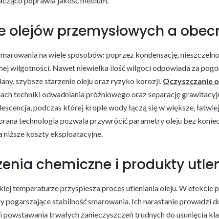
nacząco poprawia jakość medium.
e olejów przemysłowych a obe
marowania na wiele sposobów: poprzez kondensację, nieszczelnoś
j wilgotności. Nawet niewielka ilość wilgoci odpowiada za pogo
ny, szybsze starzenie oleju oraz ryzyko korozji.
Oczyszczanie 
jach techniki odwadniania próżniowego oraz separację grawitacyj
escencja, podczas której krople wody łączą się w większe, łatwie
rana technologia pozwala przywrócić parametry oleju bez konie
a niższe koszty eksploatacyjne.
enia chemiczne i produkty utle
iej temperaturze przyspiesza proces utleniania oleju. W efekcie
ady pogarszające stabilność smarowania. Ich narastanie prowadzi 
 powstawania trwałych zanieczyszczeń trudnych do usunięcia klas