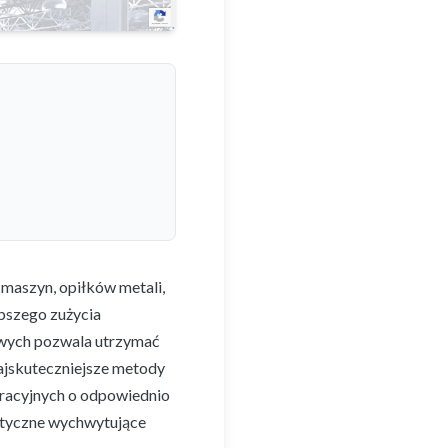
 maszyn, opiłków metali,
ybszego zużycia
owych pozwala utrzymać
Najskuteczniejsze metody
ltracyjnych o odpowiednio
etyczne wychwytujące