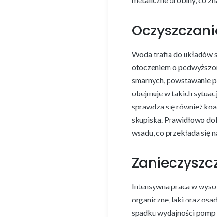
metaliczne drobiny, co z
Oczyszczani
Woda trafia do układów s
otoczeniem o podwyższone
smarnych, powstawanie pia
obejmuje w takich sytuac
sprawdza się również koal
skupiska. Prawidłowo dob
wsadu, co przekłada się n
Zanieczyszcz
Intensywna praca w wysok
organiczne, laki oraz os
spadku wydajności pomp i