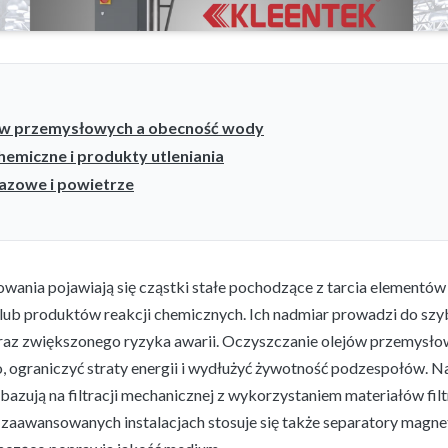
ów przemysłowych a obecność wody
hemiczne i produkty utleniania
azowe i powietrze
ania pojawiają się cząstki stałe pochodzące z tarcia elementów
 lub produktów reakcji chemicznych. Ich nadmiar prowadzi do sz
raz zwiększonego ryzyka awarii. Oczyszczanie olejów przemysł
o, ograniczyć straty energii i wydłużyć żywotność podzespołów. 
bazują na filtracji mechanicznej z wykorzystaniem materiałów fi
zaawansowanych instalacjach stosuje się także separatory magn