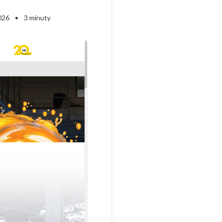
026
•
3 minuty