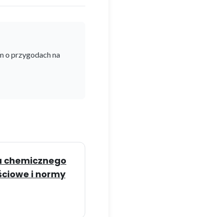
m o przygodach na
u chemicznego
ciowe i normy