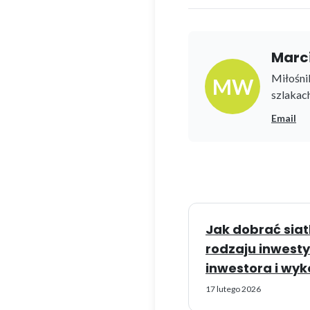
Marc
Miłośni
MW
szlakac
Email
Jak dobrać siat
rodzaju inwesty
inwestora i wy
17 lutego 2026