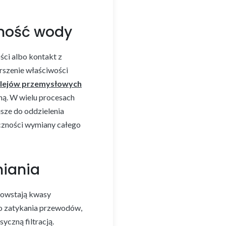
cność wody
ci albo kontakt z
rszenie właściwości
olejów przemysłowych
ną. W wielu procesach
jsze do oddzielenia
czności wymiany całego
niania
 powstają kwasy
do zatykania przewodów,
yczną filtracją.