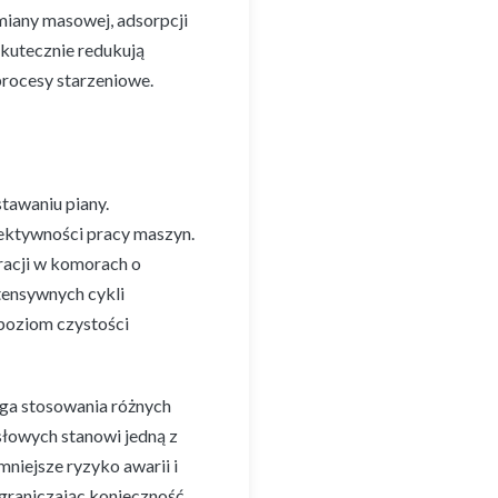
iany masowej, adsorpcji
skutecznie redukują
procesy starzeniowe.
tawaniu piany.
fektywności pracy maszyn.
racji w komorach o
tensywnych cykli
poziom czystości
ga stosowania różnych
łowych stanowi jedną z
niejsze ryzyko awarii i
ograniczając konieczność