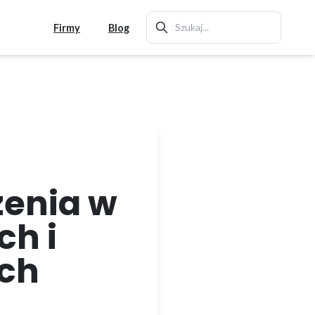
Firmy
Blog
zenia w
ch i
ich