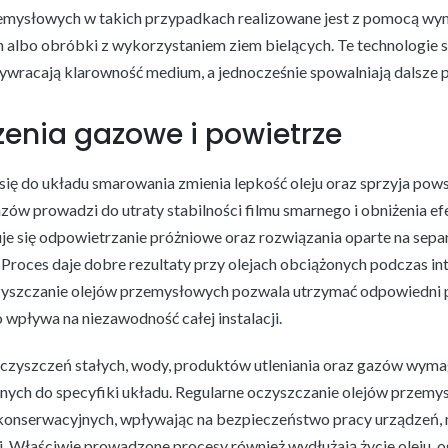
emysłowych w takich przypadkach realizowane jest z pomocą wym
h albo obróbki z wykorzystaniem ziem bielących. Te technologie 
rzywracają klarowność medium, a jednocześnie spowalniają dalsze 
zenia gazowe i powietrze
się do układu smarowania zmienia lepkość oleju oraz sprzyja pows
ów prowadzi do utraty stabilności filmu smarnego i obniżenia e
uje się odpowietrzanie próżniowe oraz rozwiązania oparte na sepa
 Proces daje dobre rezultaty przy olejach obciążonych podczas in
zyszczanie olejów przemysłowych pozwala utrzymać odpowiedni 
 wpływa na niezawodność całej instalacji.
eczyszczeń stałych, wody, produktów utleniania oraz gazów wyma
ch do specyfiki układu. Regularne oczyszczanie olejów przemys
konserwacyjnych, wpływając na bezpieczeństwo pracy urządzeń, m
ji. Właściwie prowadzone procesy również wydłużają życie oleju, 