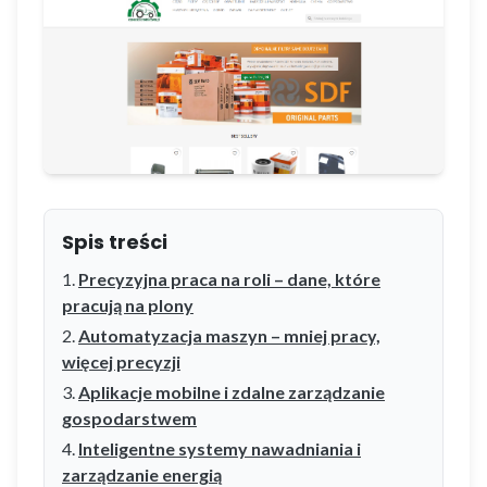
Spis treści
Precyzyjna praca na roli – dane, które
pracują na plony
Automatyzacja maszyn – mniej pracy,
więcej precyzji
Aplikacje mobilne i zdalne zarządzanie
gospodarstwem
Inteligentne systemy nawadniania i
zarządzanie energią