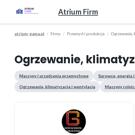
Atrium Firm
atrium-gama.pl
Firmy
Przemysł i produkcja
Ogrzewanie, k
Ogrzewanie, klimatyz
Maszyny i urządzenia przemysłowe
Surowce, energia i
Ogrzewanie, klimatyzacja i wentylacja
Maszyny rolnicz