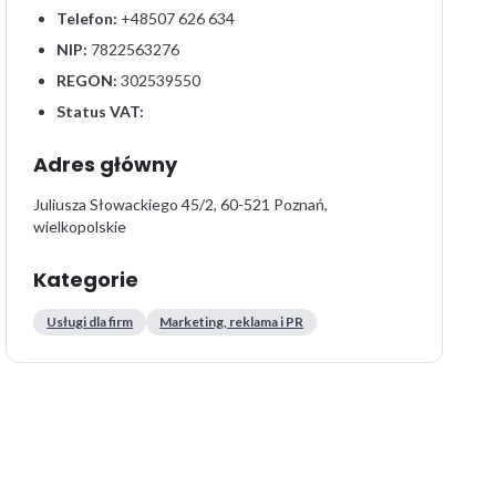
Telefon:
+48507 626 634
NIP:
7822563276
REGON:
302539550
Status VAT:
Adres główny
Juliusza Słowackiego 45/2, 60-521 Poznań,
wielkopolskie
Kategorie
Usługi dla firm
Marketing, reklama i PR