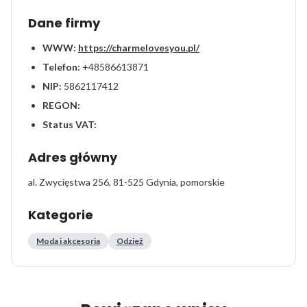
Dane firmy
WWW:
https://charmelovesyou.pl/
Telefon:
+48586613871
NIP:
5862117412
REGON:
Status VAT:
Adres główny
al. Zwycięstwa 256, 81-525 Gdynia, pomorskie
Kategorie
Moda i akcesoria
Odzież