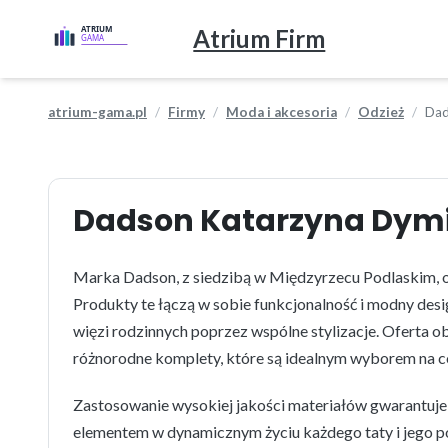
Atrium Firm
atrium-gama.pl
Firmy
Moda i akcesoria
Odzież
Dad
Dadson Katarzyna Dym
Marka Dadson, z siedzibą w Międzyrzecu Podlaskim, of
Produkty te łączą w sobie funkcjonalność i modny des
więzi rodzinnych poprzez wspólne stylizacje. Oferta obe
różnorodne komplety, które są idealnym wyborem na c
Zastosowanie wysokiej jakości materiałów gwarantuje 
elementem w dynamicznym życiu każdego taty i jego po