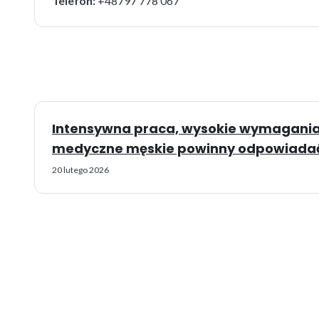
Telefon:
+48797 778 067
Intensywna praca, wysokie wymagania 
medyczne męskie powinny odpowiadać
20 lutego 2026