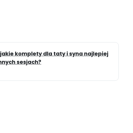
 jakie komplety dla taty i syna najlepiej
nnych sesjach?