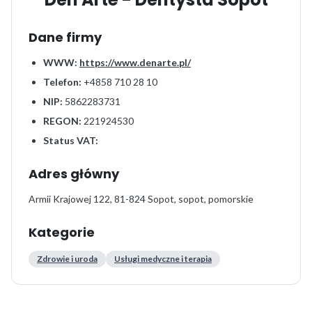
Dane firmy
WWW:
https://www.denarte.pl/
Telefon:
+4858 710 28 10
NIP:
5862283731
REGON:
221924530
Status VAT:
Adres główny
Armii Krajowej 122, 81-824 Sopot, sopot, pomorskie
Kategorie
Zdrowie i uroda
Usługi medyczne i terapia