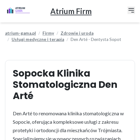
Atrium Firm
atrium-gama.pl
Firmy
Zdrowie i uroda
Usługi medyczne i terapia
Den Arté - Dentysta Sopot
Sopocka Klinika
Stomatologiczna Den
Arté
Den Arté to renomowana klinika stomatologiczna w
Sopocie, oferująca kompleksowe usługi z zakresu
protetyki i ortodoncji dla mieszkańców Trójmiasta.
Specjalizujemy się w nowoczesnych rozwiązaniach,