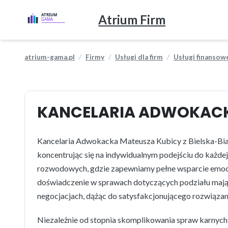
Atrium Firm
atrium-gama.pl
Firmy
Usługi dla firm
Usługi finansow
KANCELARIA ADWOKACK
Kancelaria Adwokacka Mateusza Kubicy z Bielska-Bia
koncentrując się na indywidualnym podejściu do każde
rozwodowych, gdzie zapewniamy pełne wsparcie emocj
doświadczenie w sprawach dotyczących podziału mają
negocjacjach, dążąc do satysfakcjonującego rozwiązan
Niezależnie od stopnia skomplikowania spraw karnych,