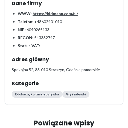
Dane firmy
WWW:
https://kidmann.com/pl/
Telefon:
+48602401010
NIP:
6040265133
REGON:
543332747
Status VAT:
Adres główny
Spokojna 52, 83-010 Straszyn, Gdańsk, pomorskie
Kategorie
Edukacja, kultura i rozrywka
Gry i zabawki
Powiązane wpisy