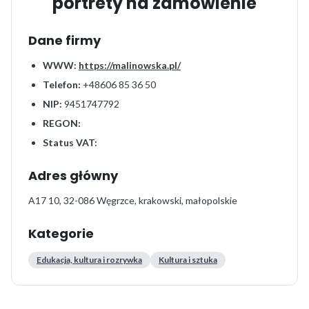
portrety na zamówienie
Dane firmy
WWW:
https://malinowska.pl/
Telefon:
+48606 85 36 50
NIP:
9451747792
REGON:
Status VAT:
Adres główny
A17 10, 32-086 Węgrzce, krakowski, małopolskie
Kategorie
Edukacja, kultura i rozrywka
Kultura i sztuka