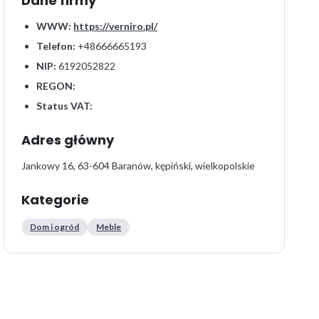
Dane firmy
WWW:
https://verniro.pl/
Telefon:
+48666665193
NIP:
6192052822
REGON:
Status VAT:
Adres główny
Jankowy 16, 63-604 Baranów, kępiński, wielkopolskie
Kategorie
Dom i ogród
Meble