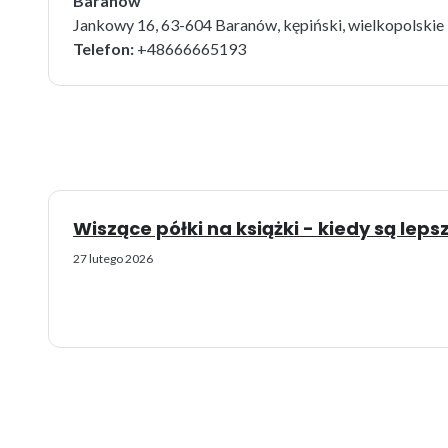
Baranów
Jankowy 16, 63-604 Baranów, kępiński, wielkopolskie
Telefon:
+48666665193
Wiszące półki na książki - kiedy są leps
27 lutego 2026