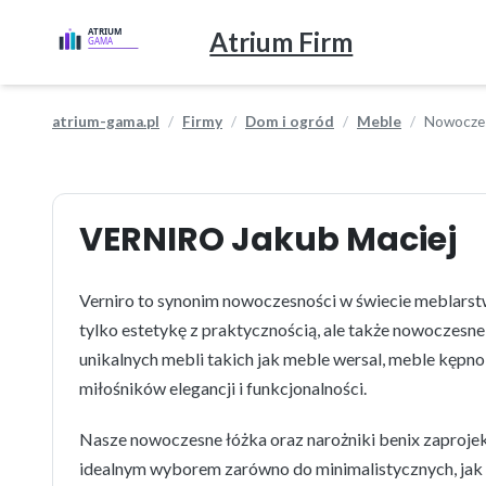
Atrium Firm
atrium-gama.pl
Firmy
Dom i ogród
Meble
Nowoczes
VERNIRO Jakub Maciej
Verniro to synonim nowoczesności w świecie meblarstw
tylko estetykę z praktycznością, ale także nowoczesne 
unikalnych mebli takich jak meble wersal, meble kępn
miłośników elegancji i funkcjonalności.
Nasze nowoczesne łóżka oraz narożniki benix zaprojekt
idealnym wyborem zarówno do minimalistycznych, jak i