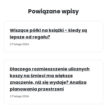
Powiązane wpisy
Wiszące półki na książki - kiedy są
lepsze od regału?
27 lutego 2026
Dlaczego rozmieszczenie ulicznych
koszy na śmieci ma większe
znaczenie, niż się wydaje? Analiza
planowania przestrzeni
17 lutego 2026