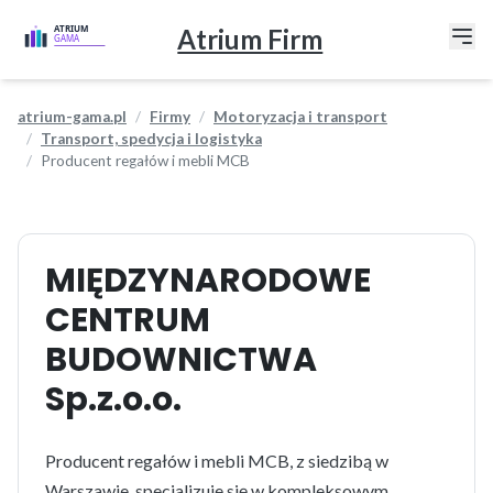
Atrium Firm
atrium-gama.pl
Firmy
Motoryzacja i transport
Transport, spedycja i logistyka
Producent regałów i mebli MCB
MIĘDZYNARODOWE
CENTRUM
BUDOWNICTWA
Sp.z.o.o.
Producent regałów i mebli MCB, z siedzibą w
Warszawie, specjalizuje się w kompleksowym