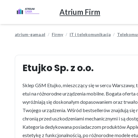
Atrium Firm
atrium-gama.pl
Firmy
IT i telekomunikacja
Telekomun
Etujko Sp. z o.o.
Sklep GSM Etujko, mieszczący się w sercu Warszawy, to
etui na różnorodne urządzenia mobilne. Bogata oferta 
wyróżniają się doskonałym dopasowaniem oraz trwało
Twojego urządzenia. Wśród bestsellerów znajdują się r
chronią przed uszkodzeniami mechanicznymi i są dostę
Kategoria dedykowana posiadaczom produktów Apple je
estetykę z funkcjonalnością, po różnorodne modele etui 