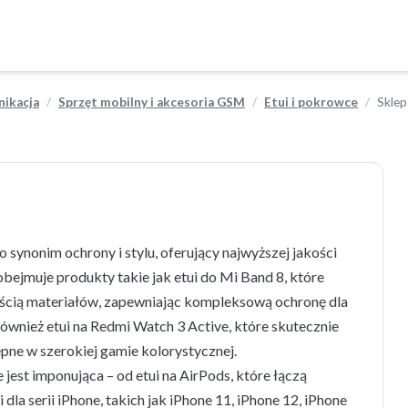
ikacja
Sprzęt mobilny i akcesoria GSM
Etui i pokrowce
Sklep
 synonim ochrony i stylu, oferujący najwyższej jakości
obejmuje produkty takie jak etui do Mi Band 8, które
ścią materiałów, zapewniając kompleksową ochronę dla
ównież etui na Redmi Watch 3 Active, które skutecznie
pne w szerokiej gamie kolorystycznej.
st imponująca – od etui na AirPods, które łączą
dla serii iPhone, takich jak iPhone 11, iPhone 12, iPhone