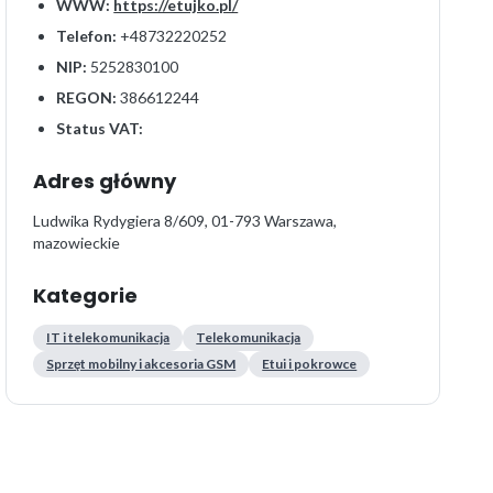
WWW:
https://etujko.pl/
Telefon:
+48732220252
NIP:
5252830100
REGON:
386612244
Status VAT:
Adres główny
Ludwika Rydygiera 8/609, 01-793 Warszawa,
mazowieckie
Kategorie
IT i telekomunikacja
Telekomunikacja
Sprzęt mobilny i akcesoria GSM
Etui i pokrowce