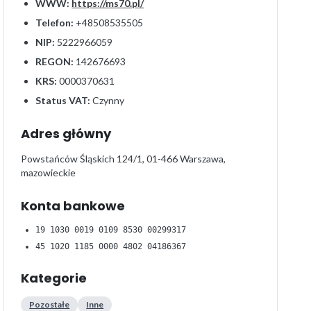
WWW:
https://ms70.pl/
Telefon:
+48508535505
NIP:
5222966059
REGON:
142676693
KRS:
0000370631
Status VAT:
Czynny
Adres główny
Powstańców Śląskich 124/1, 01-466 Warszawa,
mazowieckie
Konta bankowe
19 1030 0019 0109 8530 00299317
45 1020 1185 0000 4802 04186367
Kategorie
Pozostałe
Inne