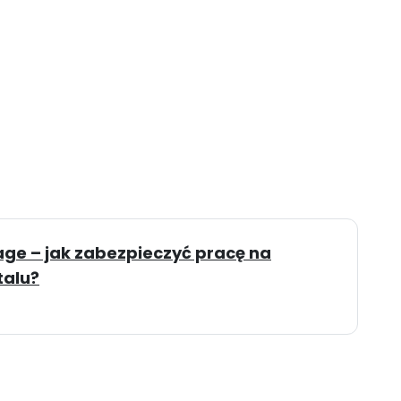
ge – jak zabezpieczyć pracę na
talu?