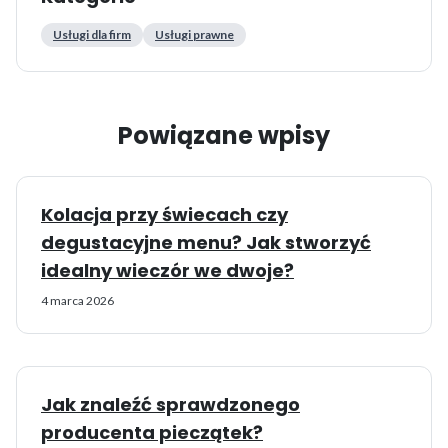
Usługi dla firm
Usługi prawne
Powiązane wpisy
Kolacja przy świecach czy
degustacyjne menu? Jak stworzyć
idealny wieczór we dwoje?
4 marca 2026
Jak znaleźć sprawdzonego
producenta pieczątek?