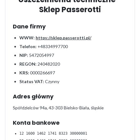
Sklep Passerotti
Dane firmy
WWW:
https://sklep.passerotti.pl/
Telefon:
+48334997700
NIP:
5472054997
REGON:
240482020
KRS:
0000266697
Status VAT:
Czynny
Adres główny
Spółdzielców 94a, 43-303 Bielsko-Biała, śląskie
Konta bankowe
12 1600 1462 1741 8323 30000001