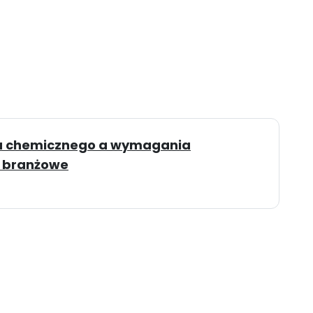
u chemicznego a wymagania
y branżowe