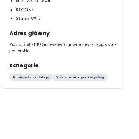
NIP:
5561803644
REGON:
Status VAT:
Adres główny
Piasta 5, 88-140 Gniewkowo, inowrocławski, kujawsko-
pomorskie
Kategorie
Przemysł i produkcja
Surowce, energia i recykling