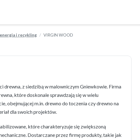
energia i recykling
VIRGIN WOOD
i drewna, z siedzibą w malowniczym Gniewkowie. Firma
rewna, które doskonale sprawdzają się w wielu
cie, obejmującej m.in. drewno do toczenia czy drewno na
eriał dla swoich projektów.
bilizowane, które charakteryzuje się zwiększoną
echaniczne. Dostarczane przez firmę produkty, takie jak