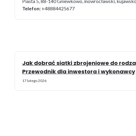
Piasta 5, 88-140 Gniewkowo, inowrocławski, kujawsk
Telefon:
+48884425677
Jak dobrać siatki zbrojeniowe do rodza
Przewodnik dla inwestora i wykonawcy
17 lutego 2026