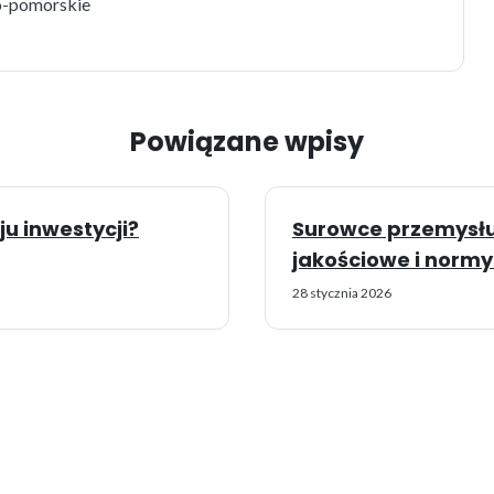
o-pomorskie
Powiązane wpisy
ju inwestycji?
Surowce przemysł
jakościowe i norm
28 stycznia 2026