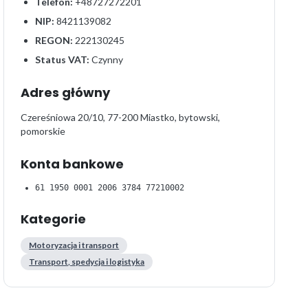
Telefon:
+48727272201
NIP:
8421139082
REGON:
222130245
Status VAT:
Czynny
Adres główny
Czereśniowa 20/10, 77-200 Miastko, bytowski,
pomorskie
Konta bankowe
61 1950 0001 2006 3784 77210002
Kategorie
Motoryzacja i transport
Transport, spedycja i logistyka