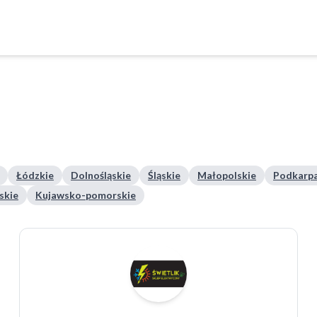
Łódzkie
Dolnośląskie
Śląskie
Małopolskie
Podkarpa
skie
Kujawsko-pomorskie