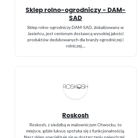
Sklep rolno-ogrodniczy - DAM-
SAD
Sklep rolno-ogrodniczy DAM-SAD, zlokalizowany w
Jasieńcu, jest cenionym dostawcą wysokiej jakości
produktów dedykowanych dla branży ogrodniczej i
rolniczej....
Roskosh
Roskosh, z siedzibą w malowniczym Otwocku, to
miejsce, gdzie luksus spotyka się z funkcjonalnością.
Nasz sklep specjalizuje się w dostarczaniu najwyższej...