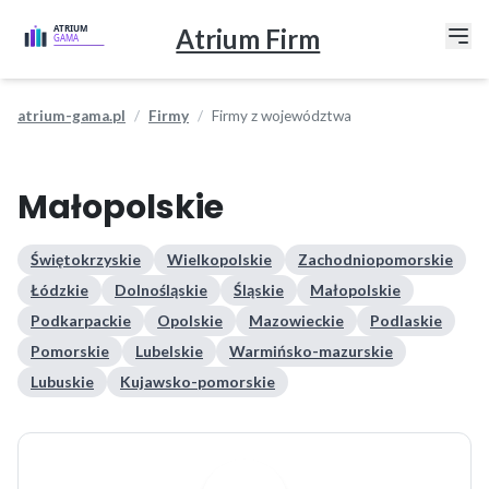
Atrium Firm
atrium-gama.pl
Firmy
Firmy z województwa
Małopolskie
Świętokrzyskie
Wielkopolskie
Zachodniopomorskie
Łódzkie
Dolnośląskie
Śląskie
Małopolskie
Podkarpackie
Opolskie
Mazowieckie
Podlaskie
Pomorskie
Lubelskie
Warmińsko-mazurskie
Lubuskie
Kujawsko-pomorskie