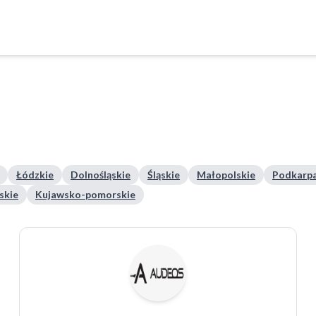
Łódzkie
Dolnośląskie
Śląskie
Małopolskie
Podkarpa
skie
Kujawsko-pomorskie