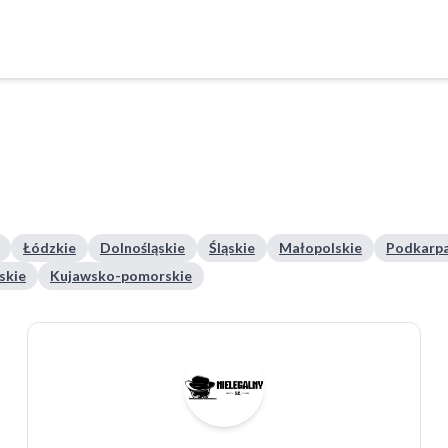
Łódzkie
Dolnośląskie
Śląskie
Małopolskie
Podkarpa
skie
Kujawsko-pomorskie