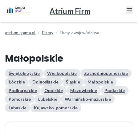
Atrium Firm
atrium-gama.pl
Firmy
Firmy z województwa
Małopolskie
Świętokrzyskie
Wielkopolskie
Zachodniopomorskie
Łódzkie
Dolnośląskie
Śląskie
Małopolskie
Podkarpackie
Opolskie
Mazowieckie
Podlaskie
Pomorskie
Lubelskie
Warmińsko-mazurskie
Lubuskie
Kujawsko-pomorskie