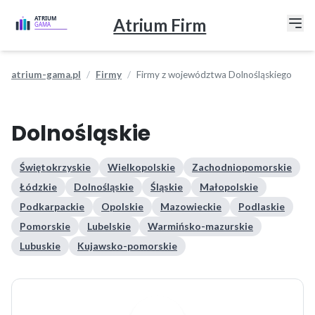
Atrium Firm
atrium-gama.pl
Firmy
Firmy z województwa Dolnośląskiego
Dolnośląskie
Świętokrzyskie
Wielkopolskie
Zachodniopomorskie
Łódzkie
Dolnośląskie
Śląskie
Małopolskie
Podkarpackie
Opolskie
Mazowieckie
Podlaskie
Pomorskie
Lubelskie
Warmińsko-mazurskie
Lubuskie
Kujawsko-pomorskie