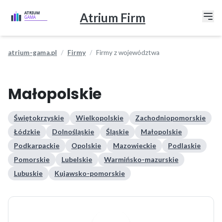
Atrium Firm
atrium-gama.pl
Firmy
Firmy z województwa
Małopolskie
Świętokrzyskie
Wielkopolskie
Zachodniopomorskie
Łódzkie
Dolnośląskie
Śląskie
Małopolskie
Podkarpackie
Opolskie
Mazowieckie
Podlaskie
Pomorskie
Lubelskie
Warmińsko-mazurskie
Lubuskie
Kujawsko-pomorskie