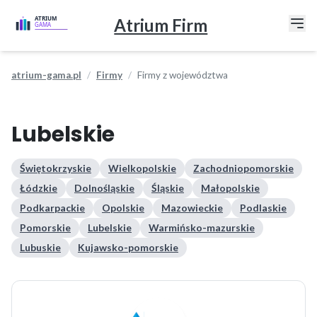
Atrium Firm
atrium-gama.pl
Firmy
Firmy z województwa
Lubelskie
Świętokrzyskie
Wielkopolskie
Zachodniopomorskie
Łódzkie
Dolnośląskie
Śląskie
Małopolskie
Podkarpackie
Opolskie
Mazowieckie
Podlaskie
Pomorskie
Lubelskie
Warmińsko-mazurskie
Lubuskie
Kujawsko-pomorskie