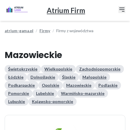
Atrium Firm
atrium-gama.pl
Firmy
Firmy z województwa
Mazowieckie
Świętokrzyskie
Wielkopolskie
Zachodniopomorskie
Łódzkie
Dolnośląskie
Śląskie
Małopolskie
Podkarpackie
Opolskie
Mazowieckie
Podlaskie
Pomorskie
Lubelskie
Warmińsko-mazurskie
Lubuskie
Kujawsko-pomorskie