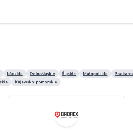
Łódzkie
Dolnośląskie
Śląskie
Małopolskie
Podkarpa
skie
Kujawsko-pomorskie