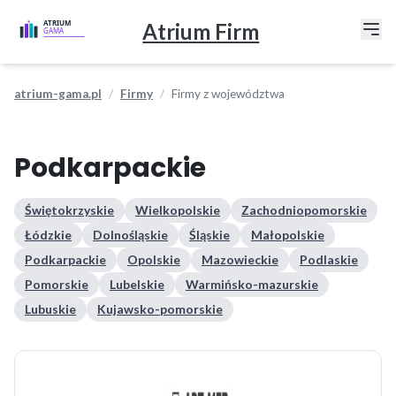
Atrium Firm
atrium-gama.pl
Firmy
Firmy z województwa
Podkarpackie
Świętokrzyskie
Wielkopolskie
Zachodniopomorskie
Łódzkie
Dolnośląskie
Śląskie
Małopolskie
Podkarpackie
Opolskie
Mazowieckie
Podlaskie
Pomorskie
Lubelskie
Warmińsko-mazurskie
Lubuskie
Kujawsko-pomorskie