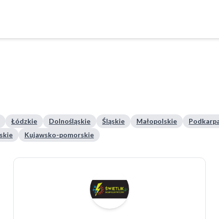
Łódzkie
Dolnośląskie
Śląskie
Małopolskie
Podkarpa
skie
Kujawsko-pomorskie