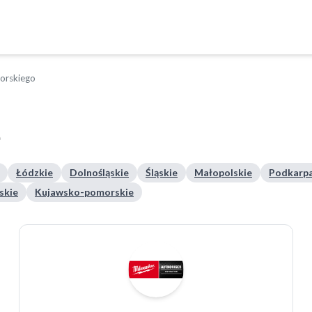
orskiego
e
Łódzkie
Dolnośląskie
Śląskie
Małopolskie
Podkarpa
skie
Kujawsko-pomorskie