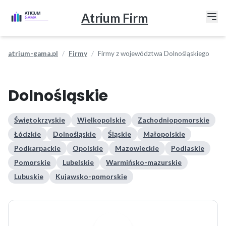
Atrium Firm
atrium-gama.pl
Firmy
Firmy z województwa Dolnośląskiego
Dolnośląskie
Świętokrzyskie
Wielkopolskie
Zachodniopomorskie
Łódzkie
Dolnośląskie
Śląskie
Małopolskie
Podkarpackie
Opolskie
Mazowieckie
Podlaskie
Pomorskie
Lubelskie
Warmińsko-mazurskie
Lubuskie
Kujawsko-pomorskie