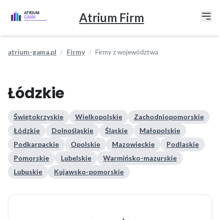
Atrium Firm
atrium-gama.pl
Firmy
Firmy z województwa
Łódzkie
Świętokrzyskie
Wielkopolskie
Zachodniopomorskie
Łódzkie
Dolnośląskie
Śląskie
Małopolskie
Podkarpackie
Opolskie
Mazowieckie
Podlaskie
Pomorskie
Lubelskie
Warmińsko-mazurskie
Lubuskie
Kujawsko-pomorskie