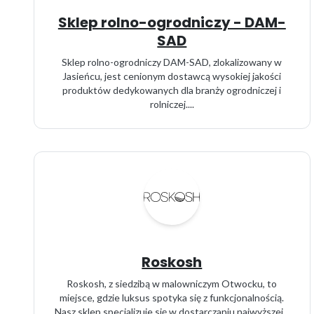
Sklep rolno-ogrodniczy - DAM-
SAD
Sklep rolno-ogrodniczy DAM-SAD, zlokalizowany w
Jasieńcu, jest cenionym dostawcą wysokiej jakości
produktów dedykowanych dla branży ogrodniczej i
rolniczej....
Roskosh
Roskosh, z siedzibą w malowniczym Otwocku, to
miejsce, gdzie luksus spotyka się z funkcjonalnością.
Nasz sklep specjalizuje się w dostarczaniu najwyższej...