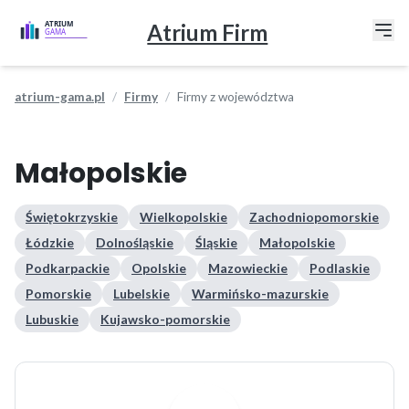
Atrium Firm
atrium-gama.pl
Firmy
Firmy z województwa
Małopolskie
Świętokrzyskie
Wielkopolskie
Zachodniopomorskie
Łódzkie
Dolnośląskie
Śląskie
Małopolskie
Podkarpackie
Opolskie
Mazowieckie
Podlaskie
Pomorskie
Lubelskie
Warmińsko-mazurskie
Lubuskie
Kujawsko-pomorskie