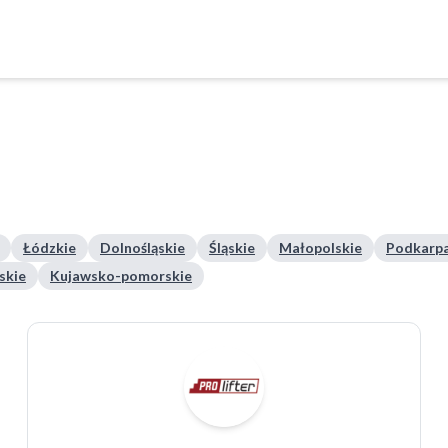
Łódzkie
Dolnośląskie
Śląskie
Małopolskie
Podkarpa
skie
Kujawsko-pomorskie