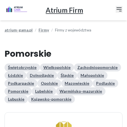
Atrium Firm
atrium-gama.pl
Firmy
Firmy z województwa
Pomorskie
Świętokrzyskie
Wielkopolskie
Zachodniopomorskie
Łódzkie
Dolnośląskie
Śląskie
Małopolskie
Podkarpackie
Opolskie
Mazowieckie
Podlaskie
Pomorskie
Lubelskie
Warmińsko-mazurskie
Lubuskie
Kujawsko-pomorskie