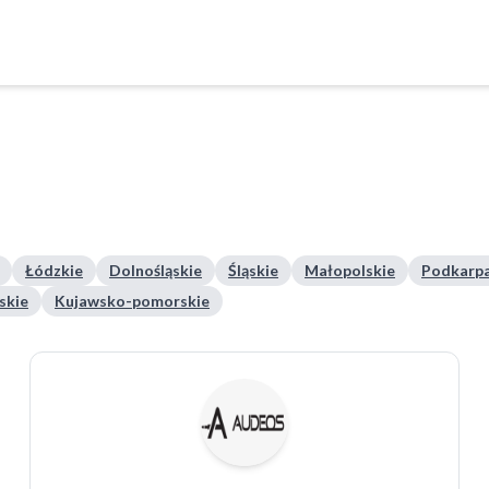
Łódzkie
Dolnośląskie
Śląskie
Małopolskie
Podkarpa
skie
Kujawsko-pomorskie