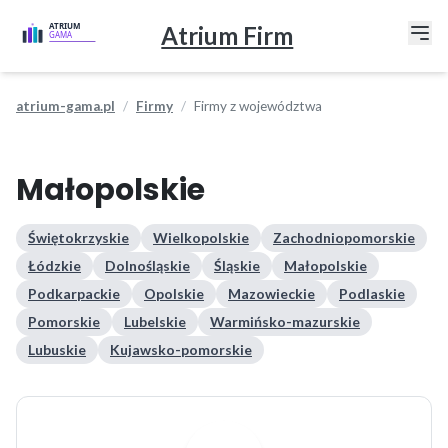
Atrium Firm
atrium-gama.pl
Firmy
Firmy z województwa
Małopolskie
Świętokrzyskie
Wielkopolskie
Zachodniopomorskie
Łódzkie
Dolnośląskie
Śląskie
Małopolskie
Podkarpackie
Opolskie
Mazowieckie
Podlaskie
Pomorskie
Lubelskie
Warmińsko-mazurskie
Lubuskie
Kujawsko-pomorskie