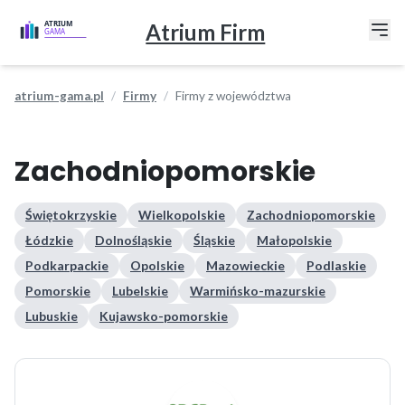
Atrium Firm
atrium-gama.pl
Firmy
Firmy z województwa
Zachodniopomorskie
Świętokrzyskie
Wielkopolskie
Zachodniopomorskie
Łódzkie
Dolnośląskie
Śląskie
Małopolskie
Podkarpackie
Opolskie
Mazowieckie
Podlaskie
Pomorskie
Lubelskie
Warmińsko-mazurskie
Lubuskie
Kujawsko-pomorskie