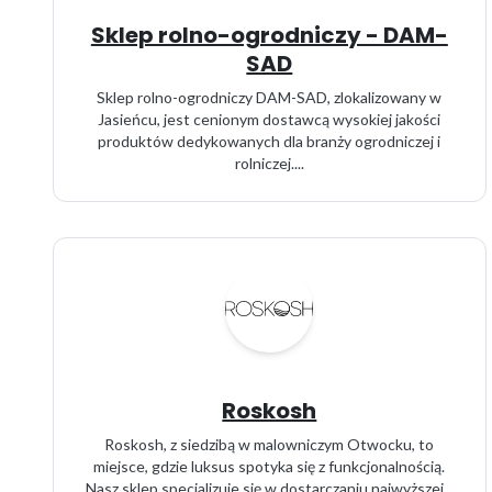
Sklep rolno-ogrodniczy - DAM-
SAD
Sklep rolno-ogrodniczy DAM-SAD, zlokalizowany w
Jasieńcu, jest cenionym dostawcą wysokiej jakości
produktów dedykowanych dla branży ogrodniczej i
rolniczej....
Roskosh
Roskosh, z siedzibą w malowniczym Otwocku, to
miejsce, gdzie luksus spotyka się z funkcjonalnością.
Nasz sklep specjalizuje się w dostarczaniu najwyższej...