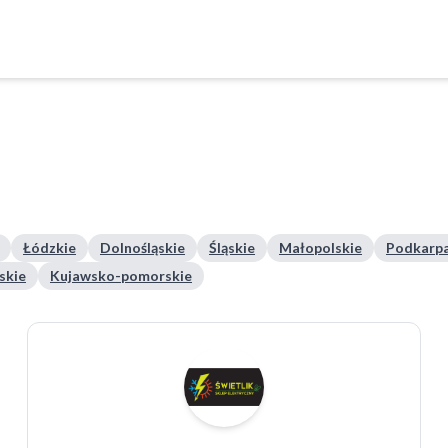
Łódzkie
Dolnośląskie
Śląskie
Małopolskie
Podkarpa
skie
Kujawsko-pomorskie