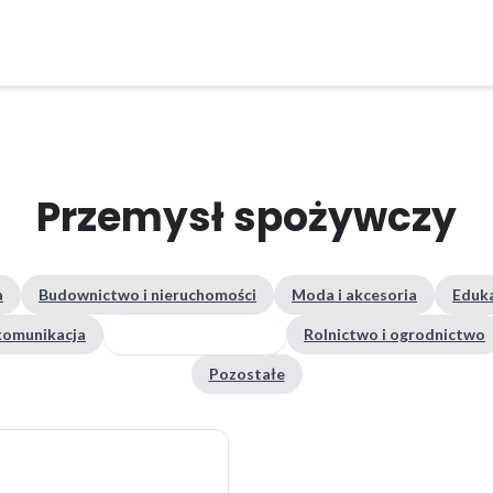
Przemysł spożywczy
a
Budownictwo i nieruchomości
Moda i akcesoria
Eduka
ekomunikacja
Przemysł spożywczy
Rolnictwo i ogrodnictwo
Pozostałe