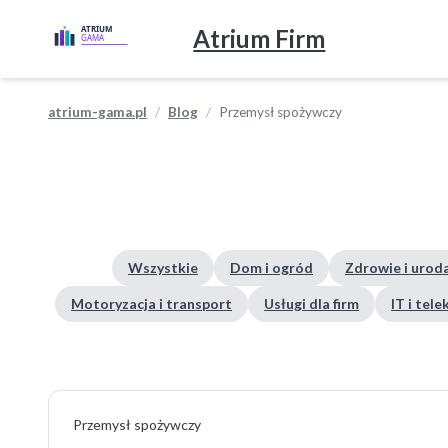
Atrium Firm
atrium-gama.pl
Blog
Przemysł spożywczy
Wszystkie
Dom i ogród
Zdrowie i urod
Motoryzacja i transport
Usługi dla firm
IT i tel
Przemysł spożywczy