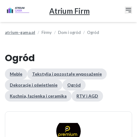
Atrium Firm
atrium-gama.pl
Firmy
Dom i ogród
Ogród
Ogród
Meble
Tekstylia i pozostałe wyposażenie
Dekoracje i oświetlenie
Ogród
Kuchnia, łazienka i ceramika
RTV i AGD