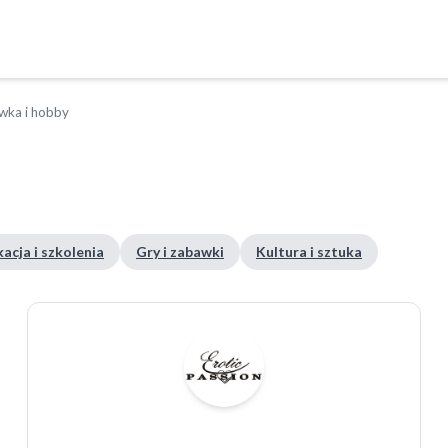
wka i hobby
acja i szkolenia
Gry i zabawki
Kultura i sztuka