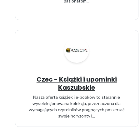
pasjonatom...
Czec - Książki i upominki
Kaszubskie
Nasza oferta książek i e-booków to starannie
wyselekcjonowana kolekcja, przeznaczona dla
wymagających czytelników pragnących poszerzać
swoje horyzonty i...