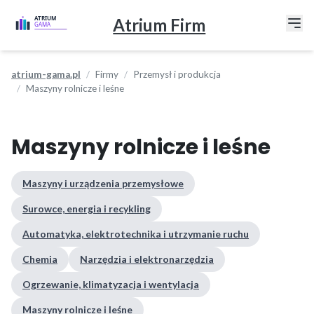
Atrium Firm
atrium-gama.pl
Firmy
Przemysł i produkcja
Maszyny rolnicze i leśne
Maszyny rolnicze i leśne
Maszyny i urządzenia przemysłowe
Surowce, energia i recykling
Automatyka, elektrotechnika i utrzymanie ruchu
Chemia
Narzędzia i elektronarzędzia
Ogrzewanie, klimatyzacja i wentylacja
Maszyny rolnicze i leśne